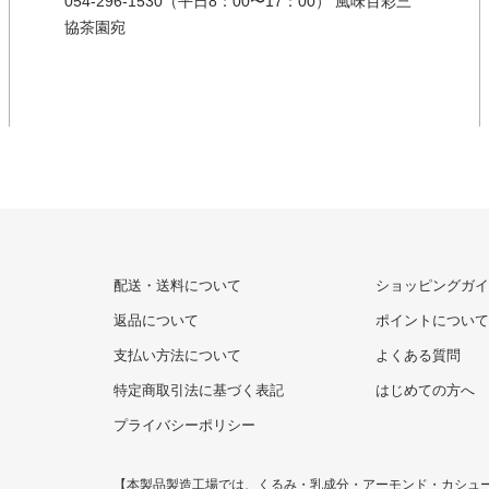
054-296-1530（平日8：00〜17：00） 風味百彩三
協茶園宛
配送・送料について
ショッピングガイ
返品について
ポイントについて
支払い方法について
よくある質問
特定商取引法に基づく表記
はじめての方へ
プライバシーポリシー
【本製品製造工場では、くるみ・乳成分・アーモンド・カシュー