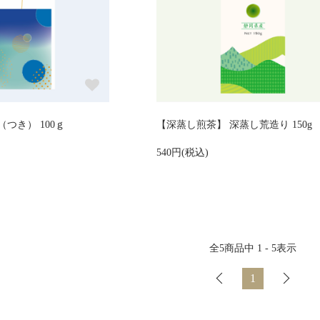
つき） 100ｇ
【深蒸し煎茶】 深蒸し荒造り 150g
540円(税込)
全
5
商品中
1 - 5
表示
1