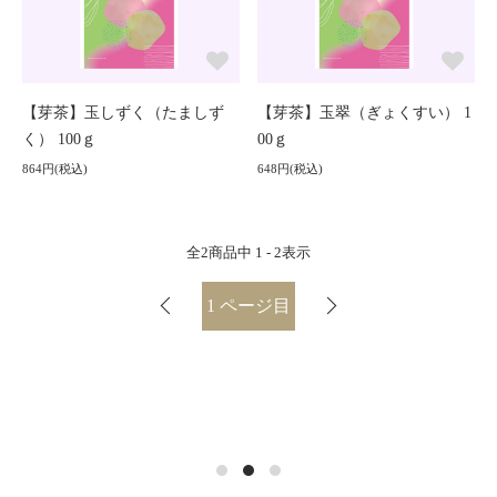
【芽茶】玉しずく（たましず
【芽茶】玉翠（ぎょくすい） 1
く） 100ｇ
00ｇ
864円(税込)
648円(税込)
全
2
商品中
1 - 2
表示
1
ページ目